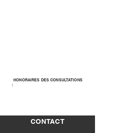
HONORAIRES DES CONSULTATIONS
:
33 EUROS HORS ACTE TECHNIQUE *
(*) Honoraire Médecin généraliste
accrédité et conventionné
CONTACT